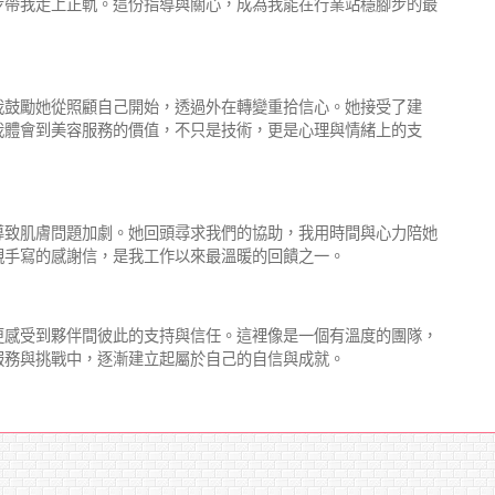
步帶我走上正軌。這份指導與關心，成為我能在行業站穩腳步的最
我鼓勵她從照顧自己開始，透過外在轉變重拾信心。她接受了建
我體會到美容服務的價值，不只是技術，更是心理與情緒上的支
導致肌膚問題加劇。她回頭尋求我們的協助，我用時間與心力陪她
親手寫的感謝信，是我工作以來最溫暖的回饋之一。
更感受到夥伴間彼此的支持與信任。這裡像是一個有溫度的團隊，
服務與挑戰中，逐漸建立起屬於自己的自信與成就。