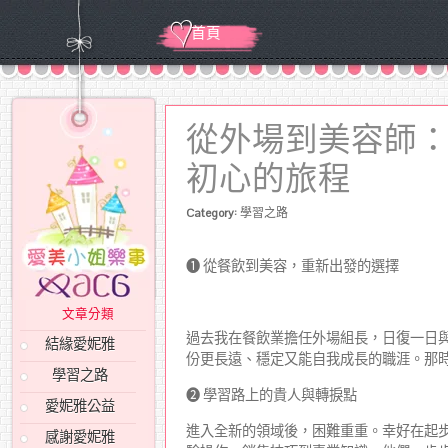
首頁
從外場到美容師
初心的旅程
Category:
學習之路
➊ 從餐飲到美容，重新出發的選擇
文章分類
過去我在餐飲業擔任外場組長，日復一日
結緣愛妮雅
份更長遠、穩定又能自我成長的職涯。那
學習之路
➋ 學習路上的貴人與轉捩點
愛妮雅公益
進入全新的領域後，困難重重。幸好在起
感謝愛妮雅