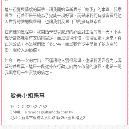
這些視覺與情感的衝擊，讓我開始重新思考「給予」的本質。我意
識到，行善不是單純為了完成一項好事，而是讓我們有機會看見他
人世界的脆弱與堅韌，也讓我們反思自己的擁有與幸福。
在這樣的歷程中，我開始學習以感恩的心面對生活的每一天，不再
理所當然地看待安穩與富足，而是懂得珍惜、懂得回饋。原來，真
正的公益，不是我們做了多少事，而是我們從中學會了多少關於
愛、關於人的價值。
如今，每一次的付出，不僅讓他人獲得希望，也讓我更靠近內心渴
望的善與真。這是一段從外在行動走向內在啟發的旅程，也是一份
我願意用一生實踐的信念。
愛美小姐樂事
TEL：(02)2252-7152
EMAIL：
altamoda@altamoda.com.tw
地址：新北市板橋區文化路1段268號16樓之2